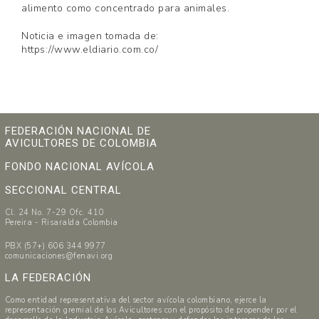
alimento como concentrado para animales.
Noticia e imagen tomada de:
https://www.eldiario.com.co/
FEDERACIÓN NACIONAL DE
AVICULTORES DE COLOMBIA
FONDO NACIONAL AVÍCOLA
SECCIONAL CENTRAL
Cl. 24 No. 7-29 Ofc. 410
Pereira - Risaralda Colombia
PBX (57+) 606 344 9977
comunicaciones@fenavi.org
LA FEDERACIÓN
Como entidad representativa del sector avícola colombiano, ejerce la
representación gremial de los Avicultores con el propósito de propender por el