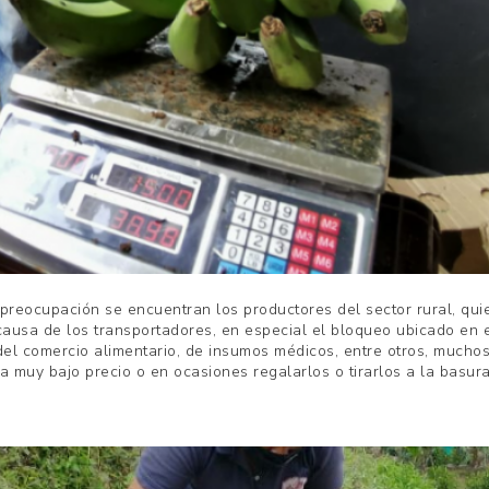
preocupación se encuentran los productores del sector rural, quien
causa de los transportadores, en especial el bloqueo ubicado en 
del comercio alimentario, de insumos médicos, entre otros, much
a muy bajo precio o en ocasiones regalarlos o tirarlos a la basura