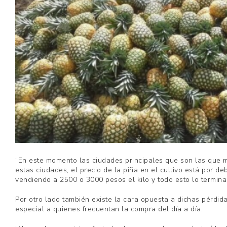
“En este momento las ciudades principales que son las que 
estas ciudades, el precio de la piña en el cultivo está por d
vendiendo a 2500 o 3000 pesos el kilo y todo esto lo termina 
Por otro lado también existe la cara opuesta a dichas pérdi
especial a quienes frecuentan la compra del día a día.