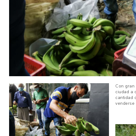
Con gran 
ciudad a 
cantidad 
venderse 