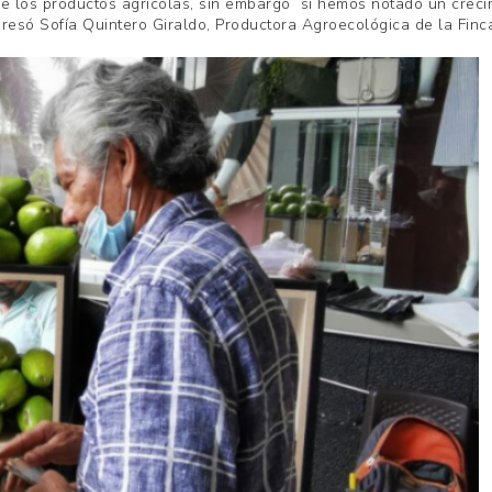
de los productos agrícolas, sin embargo si hemos notado un creci
xpresó Sofía Quintero Giraldo, Productora Agroecológica de la Finc