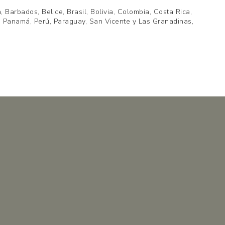
 Barbados, Belice, Brasil, Bolivia, Colombia, Costa Rica,
, Panamá, Perú, Paraguay, San Vicente y Las Granadinas,