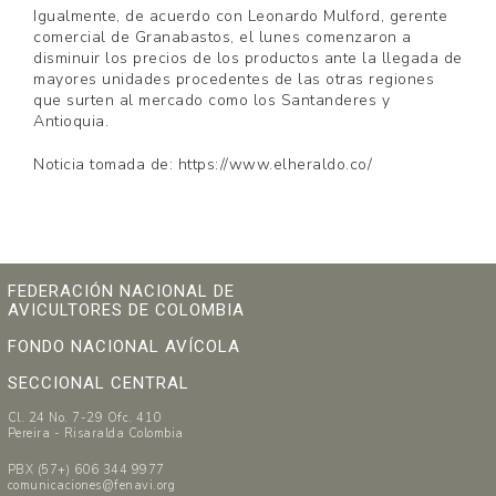
Igualmente, de acuerdo con Leonardo Mulford, gerente
comercial de Granabastos, el lunes comenzaron a
disminuir los precios de los productos ante la llegada de
mayores unidades procedentes de las otras regiones
que surten al mercado como los Santanderes y
Antioquia.
Noticia tomada de: https://www.elheraldo.co/
FEDERACIÓN NACIONAL DE
AVICULTORES DE COLOMBIA
FONDO NACIONAL AVÍCOLA
SECCIONAL CENTRAL
Cl. 24 No. 7-29 Ofc. 410
Pereira - Risaralda Colombia
PBX (57+) 606 344 9977
comunicaciones@fenavi.org